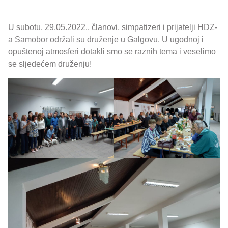
U subotu, 29.05.2022., članovi, simpatizeri i prijatelji HDZ-
a Samobor održali su druženje u Galgovu. U ugodnoj i
opuštenoj atmosferi dotakli smo se raznih tema i veselimo
se sljedećem druženju!