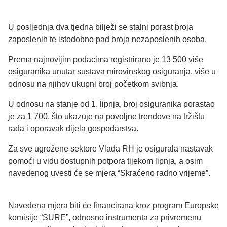
U posljednja dva tjedna bilježi se stalni porast broja
zaposlenih te istodobno pad broja nezaposlenih osoba.
Prema najnovijim podacima registrirano je 13 500 više
osiguranika unutar sustava mirovinskog osiguranja, više u
odnosu na njihov ukupni broj početkom svibnja.
U odnosu na stanje od 1. lipnja, broj osiguranika porastao
je za 1 700, što ukazuje na povoljne trendove na tržištu
rada i oporavak dijela gospodarstva.
Za sve ugrožene sektore Vlada RH je osigurala nastavak
pomoći u vidu dostupnih potpora tijekom lipnja, a osim
navedenog uvesti će se mjera “Skraćeno radno vrijeme”.
Navedena mjera biti će financirana kroz program Europske
komisije “SURE”, odnosno instrumenta za privremenu