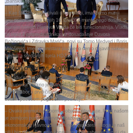
„Banskih dvora“:
– Kao što smo najavljivali u kampanji, imat ćemo manji
broj ministarstava – njih 16. Znači, 4 manje nego dosad. S
manjim brojem članova, Vlada će biti funkcionalnija. Vlada
će imati 4 potpredsjednika: uz dosadašnje Davora
Božinovića i Zdravka Marića, novi su Tomo Medved i Boris
Milošević. Imena ministara službeno ćemo objaviti nakon
sjednica središnjih tijela HDZ-a u ponedjeljak.
Zakon o obnovi Zagreba
Već idućeg tjedna, nakon što nova Vlada dobije povjerenje
zastupnika – otkrio je mandatar Plenković – u Hrvatski
ćemo sabor u prvo čitanje uputiti Zakon o obnovi Zagreba i
ostalih potresom pogođenih područja:
– Ovako premoćna izborna pobjeda obvezuje. Pred našom
je zemljom puno zahtjevnih izazova – političkog,
ekonomskog i javnozdravstvenog karaktera. Stoga je naš
cilj i bio da se čim prije konstituira novi saborski saziv i da