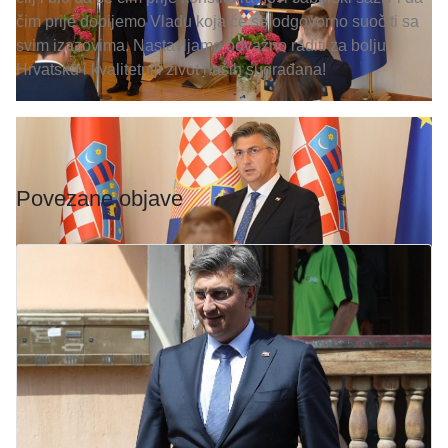
čim prije dobijemo Vladu koja će se odgovorno suočiti sa
svim izazovima. Nastavljamo odvažno raditi za bolju
Hrvatsku i kvalitetniji život naših sugrađana!
Povezane objave