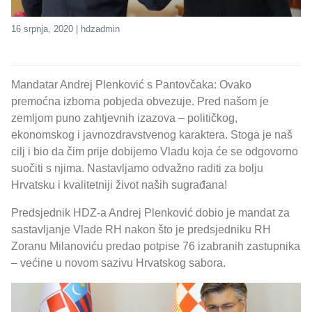
16 srpnja, 2020 | hdzadmin
Mandatar Andrej Plenković s Pantovčaka: Ovako
premoćna izborna pobjeda obvezuje. Pred našom je
zemljom puno zahtjevnih izazova – političkog,
ekonomskog i javnozdravstvenog karaktera. Stoga je naš
cilj i bio da čim prije dobijemo Vladu koja će se odgovorno
suočiti s njima. Nastavljamo odvažno raditi za bolju
Hrvatsku i kvalitetniji život naših sugrađana!
Predsjednik HDZ-a Andrej Plenković dobio je mandat za
sastavljanje Vlade RH nakon što je predsjedniku RH
Zoranu Milanoviću predao potpise 76 izabranih zastupnika
– većine u novom sazivu Hrvatskog sabora.